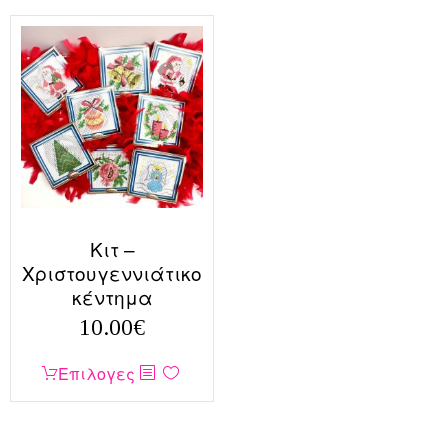
Kιτ –
Χριστουγεννιάτικο
κέντημα
10.00
€
Αυτό
Επιλογες
το
προϊόν
έχει