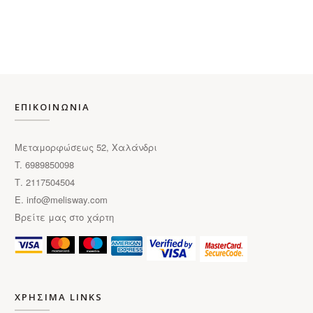
πολλαπλές
παραλλαγές.
Οι
επιλογές
μπορούν
να
ΕΠΙΚΟΙΝΩΝΙΑ
επιλεγούν
στη
Μεταμορφώσεως 52, Χαλάνδρι
σελίδα
T. 6989850098
του
Τ. 2117504504
προϊόντος
E.
info@melisway.com
Βρείτε μας στο χάρτη
ΧΡΗΣΙΜΑ LINKS