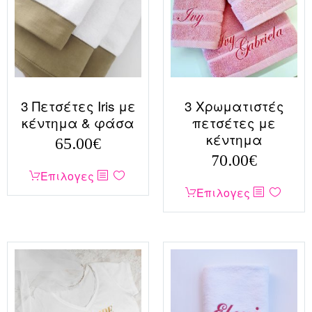
επιλογές
μπορούν
να
επιλεγούν
στη
σελίδα
3 Πετσέτες Iris με
3 Χρωματιστές
του
κέντημα & φάσα
πετσέτες με
προϊόντος
κέντημα
65.00
€
70.00
€
Αυτό
Επιλογες
Αυτό
το
Επιλογες
το
προϊόν
προϊόν
έχει
έχει
πολλαπλές
πολλαπλές
παραλλαγές.
παραλλαγές.
Οι
Οι
επιλογές