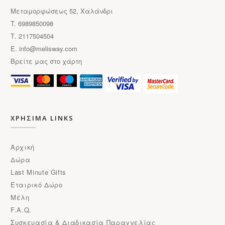
προϊόντος
Μεταμορφώσεως 52, Χαλάνδρι
T. 6989850098
Τ. 2117504504
E.
info@melisway.com
Βρείτε μας στο χάρτη
ΧΡΗΣΙΜΑ LINKS
Αρχική
Δώρα
Last Minute Gifts
Εταιρικό Δώρο
Μέλη
F.A.Q.
Συσκευασία & Διαδικασία Παραγγελίας