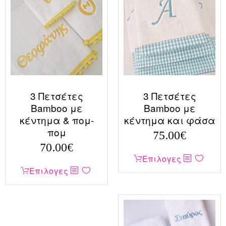
3 Πετσέτες
3 Πετσέτες
Bamboo με
Bamboo με
κέντημα & πομ-
κέντημα και φάσα
πομ
75.00
€
70.00
€
Αυτό
Επιλογες
Αυτό
Επιλογες
το
το
προϊόν
προϊόν
έχει
έχει
πολλαπλές
πολλαπλές
παραλλαγές.