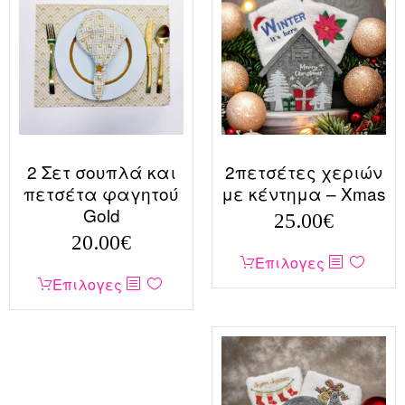
2 Σετ σουπλά και
2πετσέτες χεριών
πετσέτα φαγητού
με κέντημα – Xmas
Gold
25.00
€
20.00
€
Αυτό
Επιλογες
Αυτό
Επιλογες
το
το
προϊόν
προϊόν
έχει
έχει
πολλαπλές
πολλαπλές
παραλλαγές.
παραλλαγές.
Οι