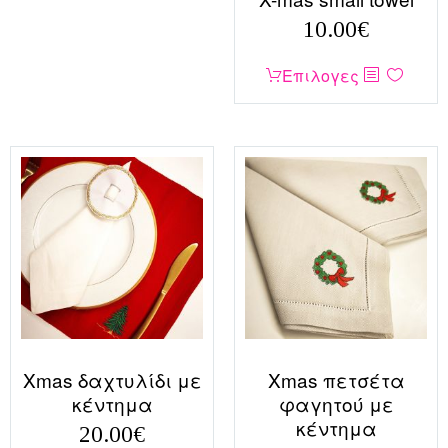
σελίδα
του
10.00
€
του
προϊόντος
προϊόντος
Αυτό
Επιλογες
το
προϊόν
έχει
πολλαπλές
παραλλαγές.
Οι
επιλογές
μπορούν
να
επιλεγούν
στη
σελίδα
Xmas δαχτυλίδι με
Xmas πετσέτα
του
κέντημα
φαγητού με
προϊόντος
κέντημα
20.00
€