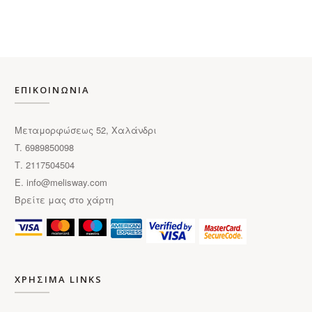
πολλαπλές
παραλλαγές.
Οι
επιλογές
μπορούν
να
ΕΠΙΚΟΙΝΩΝΙΑ
επιλεγούν
στη
Μεταμορφώσεως 52, Χαλάνδρι
σελίδα
T. 6989850098
του
Τ. 2117504504
προϊόντος
E.
info@melisway.com
Βρείτε μας στο χάρτη
ΧΡΗΣΙΜΑ LINKS