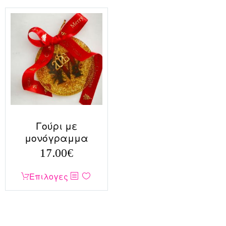
Γούρι με
μονόγραμμα
17.00
€
Αυτό
Επιλογες
το
προϊόν
έχει