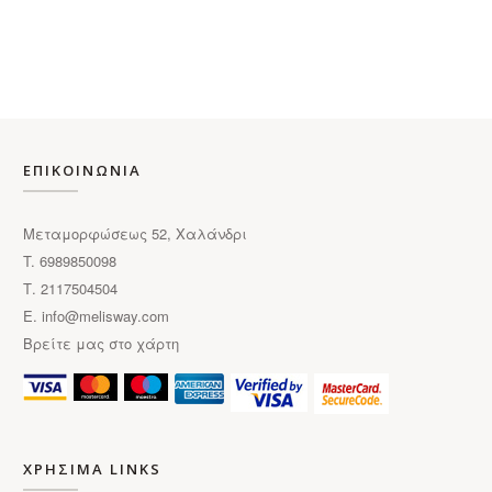
έχει
πολλαπλές
παραλλαγές.
Οι
επιλογές
μπορούν
να
ΕΠΙΚΟΙΝΩΝΙΑ
επιλεγούν
στη
Μεταμορφώσεως 52, Χαλάνδρι
σελίδα
T. 6989850098
του
Τ. 2117504504
προϊόντος
E.
info@melisway.com
Βρείτε μας στο χάρτη
ΧΡΗΣΙΜΑ LINKS