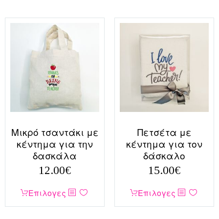
προϊόν
έχει
έχει
πολλαπλές
πολλαπλές
παραλλαγές.
παραλλαγές.
Οι
Οι
επιλογές
επιλογές
μπορούν
μπορούν
να
να
επιλεγούν
επιλεγούν
στη
στη
σελίδα
σελίδα
του
Μικρό τσαντάκι με
Πετσέτα με
του
προϊόντος
κέντημα για την
κέντημα για τον
προϊόντος
δασκάλα
δάσκαλο
12.00
€
15.00
€
Αυτό
Αυτό
Επιλογες
Επιλογες
το
το
προϊόν
προϊόν