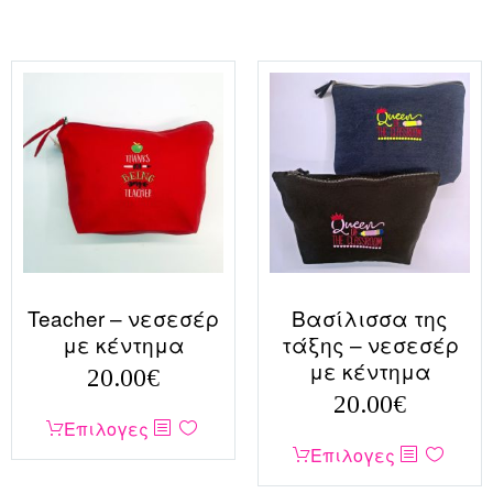
Teacher – νεσεσέρ
Βασίλισσα της
με κέντημα
τάξης – νεσεσέρ
με κέντημα
20.00
€
20.00
€
Αυτό
Επιλογες
Αυτό
το
Επιλογες
το
προϊόν