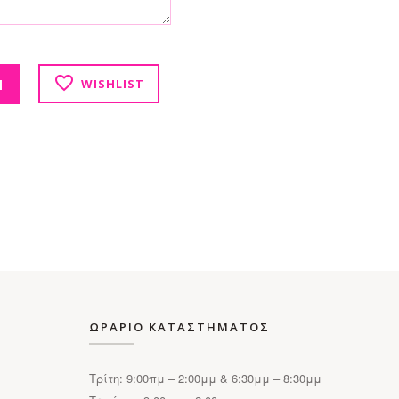
80 με κέντημα ποσότητα
Ι
WISHLIST
ΩΡΑΡΙΟ ΚΑΤΑΣΤΗΜΑΤΟΣ
Τρίτη: 9:00πμ – 2:00μμ & 6:30μμ – 8:30μμ