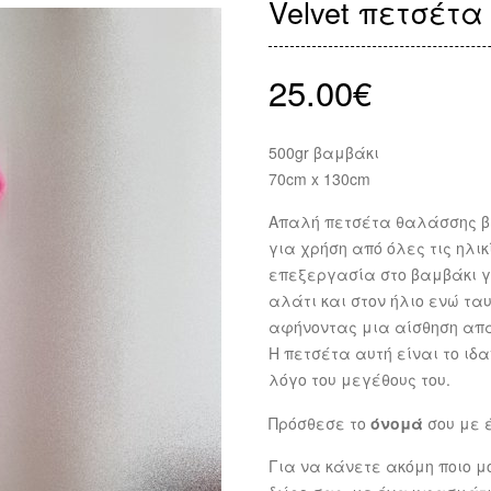
Velvet πετσέτα
25.00
€
500gr βαμβάκι
70cm x 130cm
Απαλή πετσέτα θαλάσσης βελ
για χρήση από όλες τις ηλι
επεξεργασία στο βαμβάκι γι
αλάτι και στον ήλιο ενώ τ
αφήνοντας μια αίσθηση απ
Η πετσέτα αυτή είναι το ιδ
λόγο του μεγέθους του.
Πρόσθεσε το
όνομά
σου με 
Για να κάνετε ακόμη ποιο μ