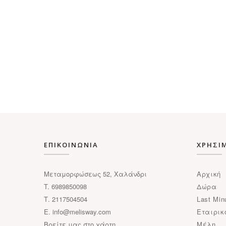
ΕΠΙΚΟΙΝΩΝΙΑ
ΧΡΗΣΙ
Μεταμορφώσεως 52, Χαλάνδρι
Αρχική
T. 6989850098
Δώρα
Τ. 2117504504
Last Min
E.
info@melisway.com
Εταιρικ
Βρείτε μας στο χάρτη
Μέλη