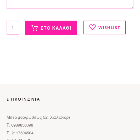
Μπουρνούζι ενηλίκων-Max με κέντημα ποσότητα
ΣΤΟ ΚΑΛΑΘΙ
WISHLIST
ΕΠΙΚΟΙΝΩΝΙΑ
Μεταμορφώσεως 52, Χαλάνδρι
T. 6989850098
Τ. 2117504504