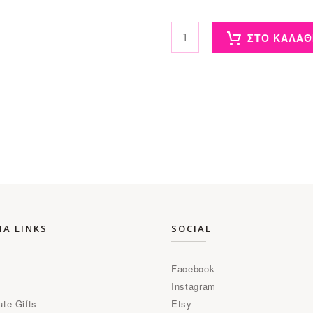
Thin Stripes Bag με κέντημα πο
ΣΤΟ ΚΑΛΑΘ
ΜΑ LINKS
SOCIAL
Facebook
Instagram
ute Gifts
Etsy