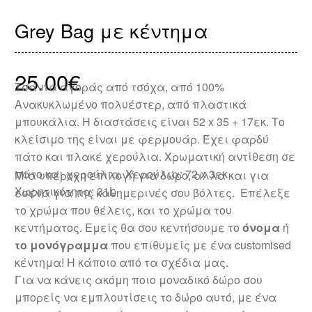
Grey Bag με κέντημα
25.00
€
Τσάντα αγοράς από τσόχα, από 100%
Ανακυκλωμένο πολυέστερ, από πλαστικά
μπουκάλια. Η διαστάσεις είναι 52 x 35 + 17εκ. Το
κλείσιμο της είναι με φερμουάρ. Έχει φαρδύ
πάτο και πλακέ χερούλια. Xρωματική αντίθεση σε
πάτο και χερούλια. Χερούλια: 72 x 3εκ.
Μία υπέροχη επιλογή για δώρο, αλλά και για
Χωρητικότητα: 31L
εσένα για της καθημερινές σου βόλτες. Επέλεξε
το χρώμα που θέλεις, και το χρώμα του
κεντήματος. Εμείς θα σου κεντήσουμε το
όνομα
ή
το μονόγραμμα
που επιθυμείς με ένα customised
κέντημα! Η κάποιο από τα σχέδια μας.
Για να κάνεις ακόμη ποιο μοναδικό δώρο σου
μπορείς να εμπλουτίσεις το δώρο αυτό, με ένα