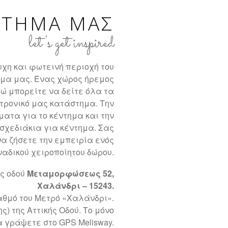
ΣΤΗΜΑ ΜΑΣ
let's get inspired
υχη και φωτεινή περιοχή του
μα μας. Ένας χώρος ήρεμος
ώ μπορείτε να δείτε όλα τα
κτρονικό μας κατάστημα. Την
ματα για το κέντημα και την
χεδιάκια για κέντημα. Σας
να ζήσετε την εμπειρία ενός
ναδικού χειροποίητου δώρου.
ης οδού
Μεταμορφώσεως 52,
Χαλάνδρι – 15243.
ταθμό του Μετρό «Χαλάνδρι».
ς) της Αττικής Οδού. Το μόνο
α γράψετε στο GPS Melisway.