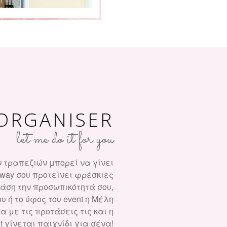
ORGANISER
let me do it for you
 τραπεζιών μπορεί να γίνει
way σου προτείνει φρέσκιες
βάση την προσωπικότητά σου,
 ή το ύφος του event η Μέλη
 με τις προτάσεις τις και η
t γίνεται παιχνίδι για σένα!